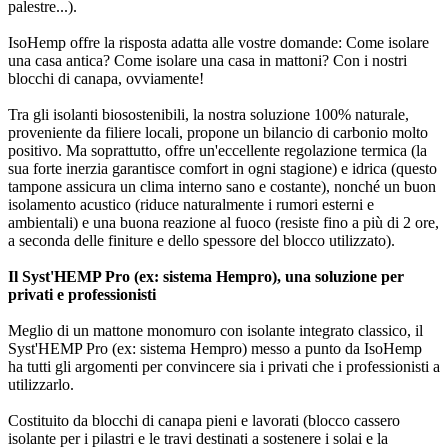
palestre...).
IsoHemp offre la risposta adatta alle vostre domande: Come isolare
una casa antica? Come isolare una casa in mattoni? Con i nostri
blocchi di canapa, ovviamente!
Tra gli isolanti biosostenibili, la nostra soluzione 100% naturale,
proveniente da filiere locali, propone un bilancio di carbonio molto
positivo. Ma soprattutto, offre un'eccellente regolazione termica (la
sua forte inerzia garantisce comfort in ogni stagione) e idrica (questo
tampone assicura un clima interno sano e costante), nonché un buon
isolamento acustico (riduce naturalmente i rumori esterni e
ambientali) e una buona reazione al fuoco (resiste fino a più di 2 ore,
a seconda delle finiture e dello spessore del blocco utilizzato).
Il Syst'HEMP Pro (ex: sistema Hempro), una soluzione per
privati e professionisti
Meglio di un mattone monomuro con isolante integrato classico, il
Syst'HEMP Pro (ex: sistema Hempro) messo a punto da IsoHemp
ha tutti gli argomenti per convincere sia i privati che i professionisti a
utilizzarlo.
Costituito da blocchi di canapa pieni e lavorati (blocco cassero
isolante per i pilastri e le travi destinati a sostenere i solai e la