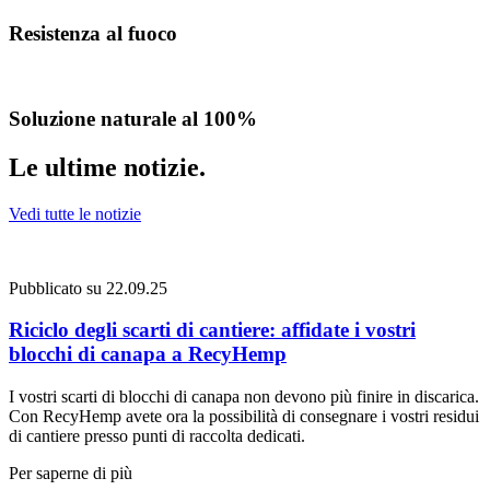
Resistenza al fuoco
Soluzione naturale al 100%
Le ultime notizie
.
Vedi tutte le notizie
Pubblicato su 22.09.25
P
Riciclo degli scarti di cantiere: affidate i vostri
blocchi di canapa a RecyHemp
c
I vostri scarti di blocchi di canapa non devono più finire in discarica.
I
Con RecyHemp avete ora la possibilità di consegnare i vostri residui
m
di cantiere presso punti di raccolta dedicati.
c
r
Per saperne di più