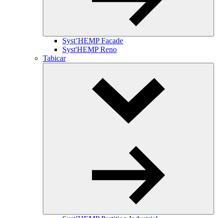
Syst’HEMP Facade
Syst'HEMP Reno
Tabicar
Toggle
Dropdown